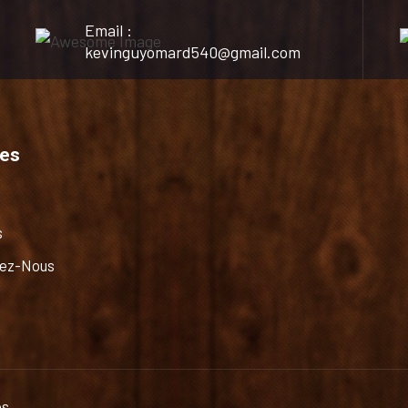
Email :
kevinguyomard540@gmail.com
ces
s
ez-Nous
és