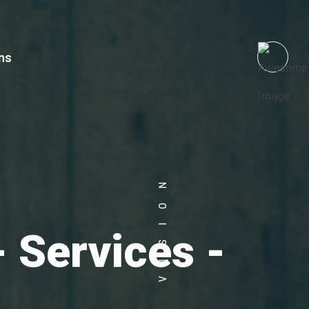
ns
 Services -