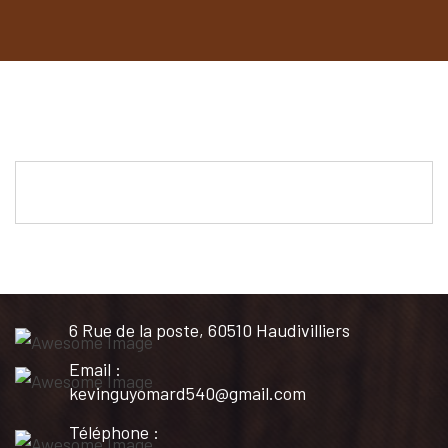
6 Rue de la poste, 60510 Haudivilliers
Email :
kevinguyomard540@gmail.com
Téléphone :