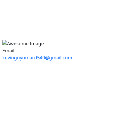
Email :
kevinguyomard540@gmail.com
z-Nous