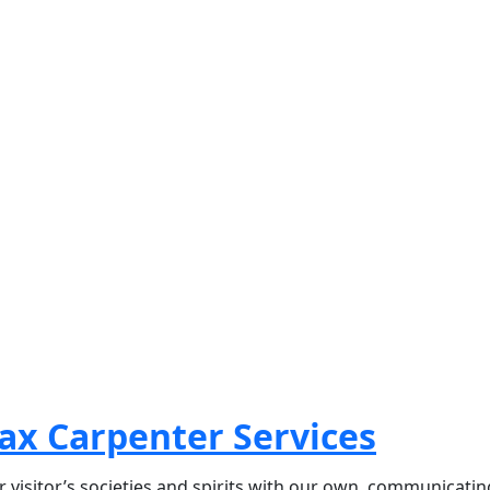
ax Carpenter Services
r visitor’s societies and spirits with our own, communicatin