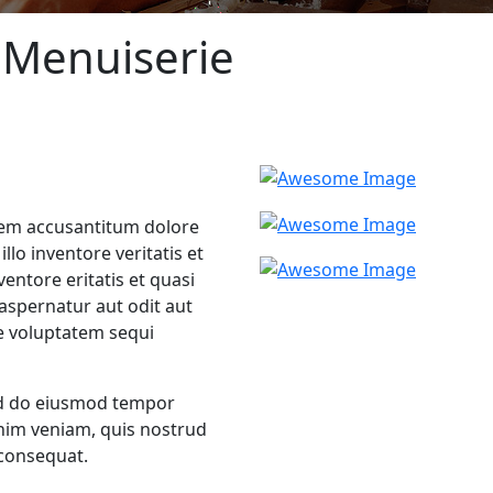
 Menuiserie
atem accusantitum dolore
o inventore veritatis et
ventore eritatis et quasi
aspernatur aut odit aut
e voluptatem sequi
sed do eiusmod tempor
inim veniam, quis nostrud
 consequat.