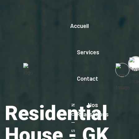
Accueil
Services
Contact
Nos
Residential
Réalisations
House - GK