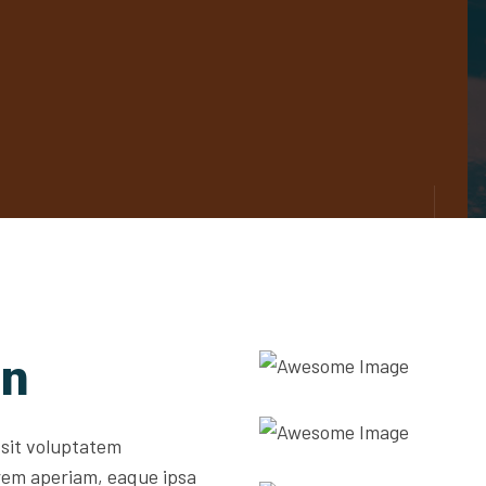
on
 sit voluptatem
rem aperiam, eaque ipsa