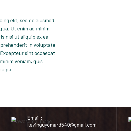
cing elit, sed do eiusmod
iqua. Ut enim ad minim
s nisi ut aliquip ex ea
eprehenderit in voluptate
r. Excepteur sint occaecat
 minim veniam, quis
culpa.
Email :
kevinguyomard540@gmail.com