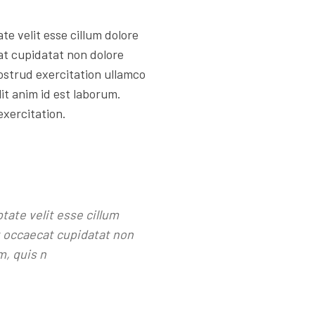
te velit esse cillum dolore
at cupidatat non dolore
ostrud exercitation ullamco
lit anim id est laborum.
exercitation.
ptate velit esse cillum
nt occaecat cupidatat non
m, quis n