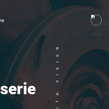
ns
WORK WITH VISION
serie