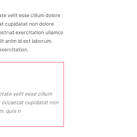
te velit esse cillum dolore
at cupidatat non dolore
ostrud exercitation ullamco
lit anim id est laborum.
exercitation.
ptate velit esse cillum
nt occaecat cupidatat non
m, quis n