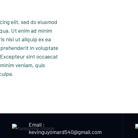
cing elit, sed do eiusmod
iqua. Ut enim ad minim
s nisi ut aliquip ex ea
eprehenderit in voluptate
r. Excepteur sint occaecat
 minim veniam, quis
culpa.
Email :
kevinguyomard540@gmail.com