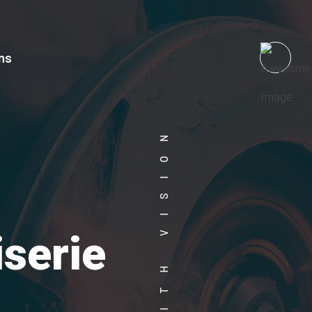
ns
WORK WITH VISION
iserie